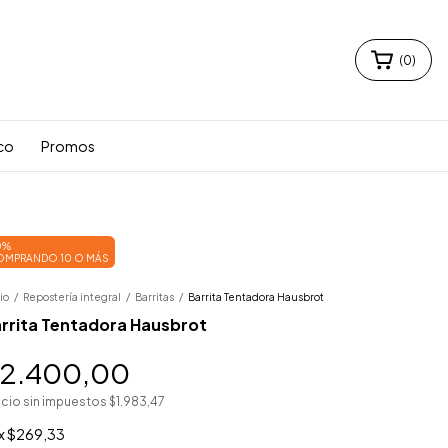
(
0
)
co
Promos
0%
OMPRANDO 10 O MÁS
io
/
Repostería integral
/
Barritas
/
Barrita Tentadora Hausbrot
rrita Tentadora Hausbrot
2.400,00
ecio sin impuestos
$1.983,47
x
$269,33