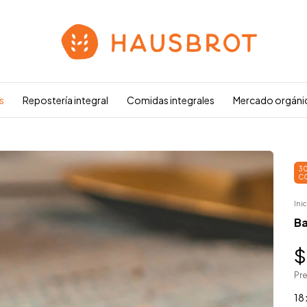
s
Repostería integral
Comidas integrales
Mercado orgáni
3
C
Inic
Ba
$
Pr
18