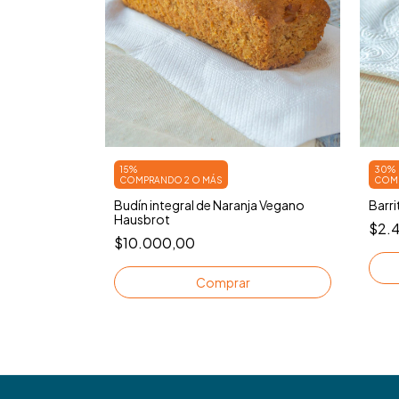
15%
30%
COMPRANDO 2 O MÁS
COMP
ria y Nuez
Budín integral de Naranja Vegano
Barri
Hausbrot
$2.
$10.000,00