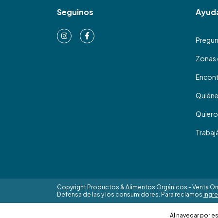
Seguinos
Ayud
Pregun
Zonas 
Encont
Quién
Quiero
Trabaj
Copyright Productos & Alimentos Orgánicos - Venta Onl
Defensa de las y los consumidores. Para reclamos
ingre
Al navegar por es