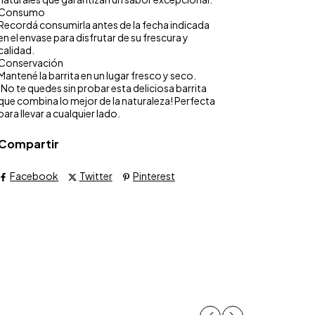
Consumo
Recordá consumirla antes de la fecha indicada
en el envase para disfrutar de su frescura y
calidad.
Conservación
Mantené la barrita en un lugar fresco y seco.
¡No te quedes sin probar esta deliciosa barrita
que combina lo mejor de la naturaleza! Perfecta
para llevar a cualquier lado.
Compartir
Facebook
Twitter
Pinterest