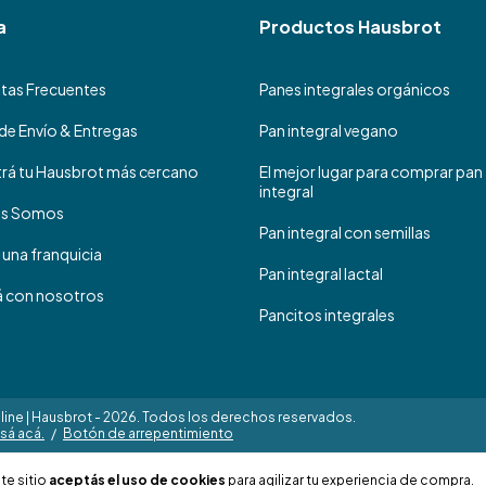
a
Productos Hausbrot
tas Frecuentes
Panes integrales orgánicos
de Envío & Entregas
Pan integral vegano
rá tu Hausbrot más cercano
El mejor lugar para comprar pan
integral
es Somos
Pan integral con semillas
 una franquicia
Pan integral lactal
á con nosotros
Pancitos integrales
ine | Hausbrot - 2026. Todos los derechos reservados.
sá acá.
/
Botón de arrepentimiento
te sitio
aceptás el uso de cookies
para agilizar tu experiencia de compra.