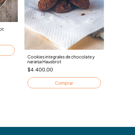
ot
Cookies integrales de chocolate y
naranja Hausbrot
15%
$4.400,00
COMPRANDO
Budín inte
Hausbrot
$10.000