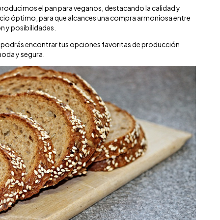
producimos el pan para veganos, destacando la calidad y
 precio óptimo, para que alcances una compra armoniosa entre
n y posibilidades.
, podrás encontrar tus opciones favoritas de producción
moda y segura.