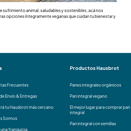
e sufrimiento animal, saludables y sostenibles, acá nos
ras opciones íntegramente veganas que cuidan tu bienestar y
a
Productos Hausbrot
tas Frecuentes
Panes integrales orgánicos
de Envío & Entregas
Pan integral vegano
rá tu Hausbrot más cercano
El mejor lugar para comprar pan
integral
es Somos
Pan integral con semillas
 una franquicia