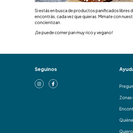
Si estás en busca de productos panificados libres d
encontrás, cada vez que quieras. Mimate con nuest
concientizan.
¡Se puede comer pan muy rico y vegano!
Seguinos
Ayud
Pregun
Zonas 
Encont
Quién
Quiero