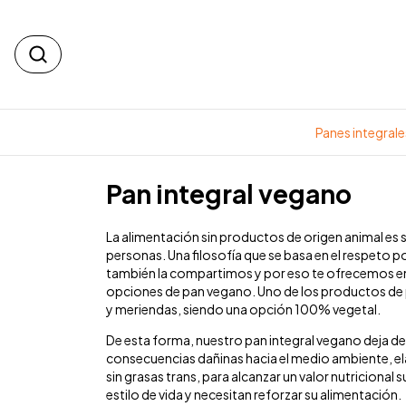
Panes integrale
Pan integral vegano
La alimentación sin productos de origen animal es sa
personas. Una filosofía que se basa en el respeto p
también la compartimos y por eso te ofrecemos en 
opciones de pan vegano. Uno de los productos de
y meriendas, siendo una opción 100% vegetal.
De esta forma, nuestro pan integral vegano deja de l
consecuencias dañinas hacia el medio ambiente, e
sin grasas trans, para alcanzar un valor nutricional
estilo de vida y necesitan reforzar su alimentación.