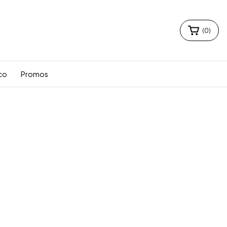
(
0
)
co
Promos