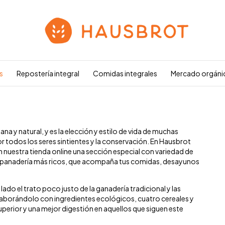
s
Repostería integral
Comidas integrales
Mercado orgáni
na y natural, y es la elección y estilo de vida de muchas
or todos los seres sintientes y la conservación. En Hausbrot
nuestra tienda online una sección especial con variedad de
 panadería más ricos, que acompaña tus comidas, desayunos
ado el trato poco justo de la ganadería tradicional y las
laborándolo con ingredientes ecológicos, cuatro cereales y
 superior y una mejor digestión en aquellos que siguen este