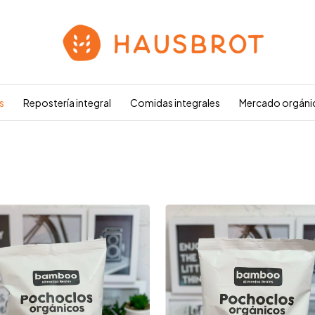
s
Repostería integral
Comidas integrales
Mercado orgáni