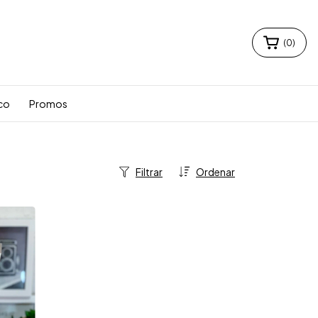
(
0
)
co
Promos
Filtrar
Ordenar