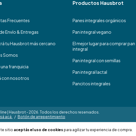
a
Productos Hausbrot
tas Frecuentes
Panes integrales orgánicos
de Envío & Entregas
Pan integral vegano
rá tu Hausbrot más cercano
El mejor lugar para comprar pan
integral
es Somos
Pan integral con semillas
 una franquicia
Pan integral lactal
á con nosotros
Pancitos integrales
ine | Hausbrot - 2026. Todos los derechos reservados.
sá acá.
/
Botón de arrepentimiento
te sitio
aceptás el uso de cookies
para agilizar tu experiencia de compra.