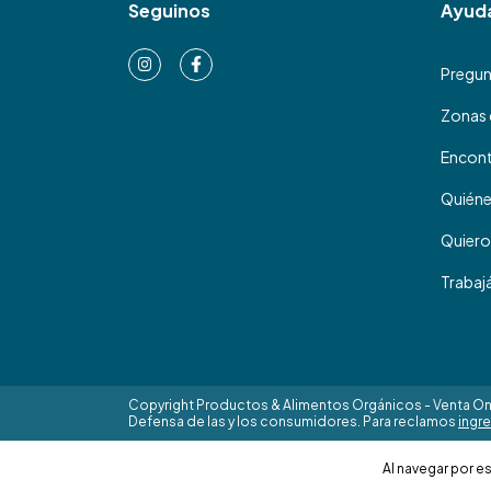
Seguinos
Ayud
Pregun
Zonas 
Encont
Quién
Quiero
Trabaj
Copyright Productos & Alimentos Orgánicos - Venta Onl
Defensa de las y los consumidores. Para reclamos
ingre
Al navegar por es